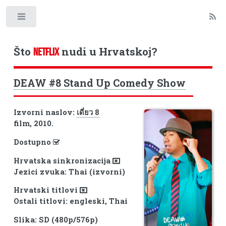
Toggle
Što
nudi u Hrvatskoj?
NETFLIX
DEAW #8 Stand Up Comedy Show
Izvorni naslov:
เดี่ยว 8
film, 2010.
Dostupno
Hrvatska sinkronizacija
Jezici zvuka: Thai (izvorni)
Hrvatski titlovi
Ostali titlovi: engleski, Thai
Slika: SD (480p/576p)