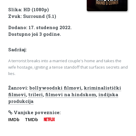
Slika: HD (1080p)
Zvuk: Surround (5.1)
Dodano: 17. studenog 2022.
Dostupno još 3 godine.
Sadržaj:
A terrorist breaks into a married couple's home and takes the
wife hostage, igniting a tense standoff that surfaces secrets and
lies.
Žanrovi:
bollywoodski filmovi
,
kriminalistički
filmovi
,
trileri
,
filmovi na hindskom
,
indijska
produkcija
Vanjske poveznice:
IMDb
TMDb
NETFLIX