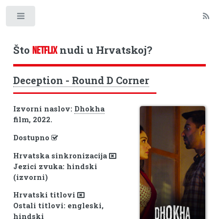
Toggle
Što
nudi u Hrvatskoj?
NETFLIX
Deception - Round D Corner
Izvorni naslov:
Dhokha
film, 2022.
Dostupno
Hrvatska sinkronizacija
Jezici zvuka: hindski
(izvorni)
Hrvatski titlovi
Ostali titlovi: engleski,
hindski