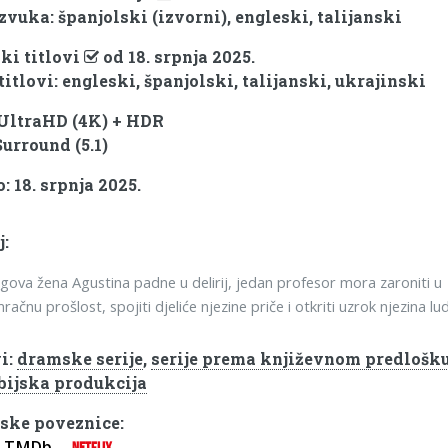
zvuka: španjolski (izvorni), engleski, talijanski
ki titlovi
od 18. srpnja 2025.
titlovi: engleski, španjolski, talijanski, ukrajinski
 UltraHD (4K) + HDR
Surround (5.1)
: 18. srpnja 2025.
j:
gova žena Agustina padne u delirij, jedan profesor mora zaroniti u
račnu prošlost, spojiti djeliće njezine priče i otkriti uzrok njezina lud
i:
dramske serije
,
serije prema književnom predlošk
ijska produkcija
ske poveznice:
TMDb
NETFLIX