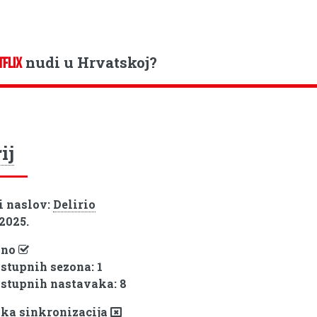
nudi u Hrvatskoj?
TFLIX
ij
i naslov:
Delirio
 2025.
pno
ostupnih sezona: 1
ostupnih nastavaka: 8
ka sinkronizacija