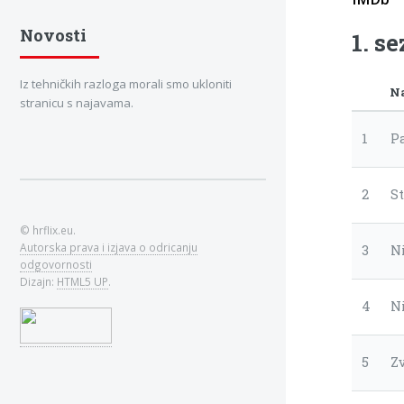
Novosti
1. s
Iz tehničkih razloga morali smo ukloniti
N
stranicu s najavama.
1
Pa
2
S
© hrflix.eu.
Autorska prava i izjava o odricanju
3
Ni
odgovornosti
Dizajn:
HTML5 UP
.
4
N
5
Z