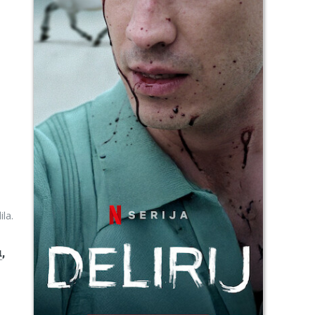
ila.
u
,