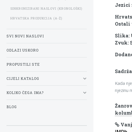
Jezici 
SINKRONIZIRANI NASLOVI (KRONOLOŠKI)
Hrvats
HRVATSKA PRODUKCIJA (A-Ž)
Ostali 
Slika:
SVI NOVI NASLOVI
Zvuk: 
ODLAZI USKORO
Dodano
PROPUSTILI STE
Sadrža
CIJELI KATALOG
Kada nje
njezinu m
KOLIKO ČEGA IMA?
Žanrov
BLOG
kolumb
Vanj
IMDb