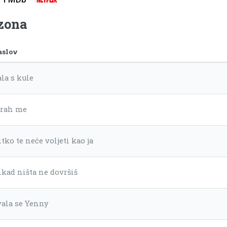
ezona
aslov
la s kule
trah me
tko te neće voljeti kao ja
ikad ništa ne dovršiš
vala se Yenny