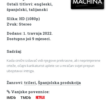
Ostali titlovi: engleski,
španjolski, talijanski
Slika: HD (1080p)
Zvuk: Stereo
Dodano: 1. travnja 2022.
Dostupno još 9 mjeseci.
Sadržaj:
Kada cinični izdavač vidi njegove prekrasne, ali i neprimjerene
crteže, očajni karikaturist uplete se u mračan svijet prepun
ubojstava i intriga.
Žanrovi:
trileri
,
Španjolska produkcija
Vanjske poveznice:
IMDb
TMDb
NETFLIX