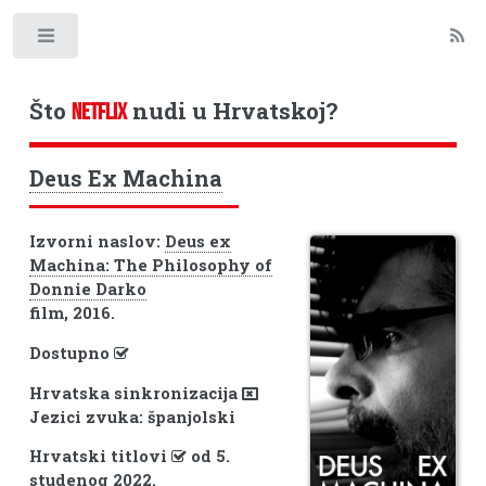
Toggle
Što
nudi u Hrvatskoj?
NETFLIX
Deus Ex Machina
Izvorni naslov:
Deus ex
Machina: The Philosophy of
Donnie Darko
film, 2016.
Dostupno
Hrvatska sinkronizacija
Jezici zvuka: španjolski
Hrvatski titlovi
od 5.
studenog 2022.