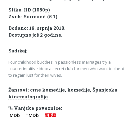
Slika: HD (1080p)
Zvuk: Surround (5.1)
Dodano: 19. srpnja 2018.
Dostupno još 2 godine.
Sadržaj:
Four childhood buddies in passionless marriages try a
counterintuitive idea: a secret club for men who want to cheat --
to regain lust for their wives.
Žanrovi:
crne komedije
,
komedije
,
Španjoska
kinematografija
Vanjske poveznice:
IMDb
TMDb
NETFLIX