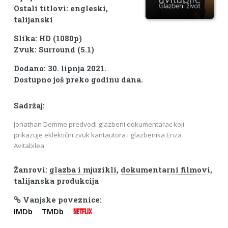
Ostali titlovi: engleski,
talijanski
Slika: HD (1080p)
Zvuk: Surround (5.1)
Dodano: 30. lipnja 2021.
Dostupno još preko godinu dana.
Sadržaj:
Jonathan Demme predvodi glazbeni dokumentarac koji
prikazuje eklektični zvuk kantautora i glazbenika Enza
Avitabilea.
Žanrovi:
glazba i mjuzikli
,
dokumentarni filmovi
,
talijanska produkcija
Vanjske poveznice:
IMDb
TMDb
NETFLIX