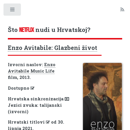
Toggle
Što
nudi u Hrvatskoj?
NETFLIX
Enzo Avitabile: Glazbeni život
Izvorni naslov:
Enzo
Avitabile Music Life
film, 2013.
Dostupno
Hrvatska sinkronizacija
Jezici zvuka: talijanski
(izvorni)
Hrvatski titlovi
od 30.
lipnja 2021.