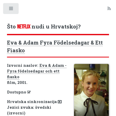
Toggle
Što
nudi u Hrvatskoj?
NETFLIX
Eva & Adam Fyra Födelsedagar & Ett
Fiasko
Izvorni naslov:
Eva & Adam -
Fyra födelsedagar och ett
fiasko
film, 2001.
Dostupno
Hrvatska sinkronizacija
Jezici zvuka: švedski
(izvorni)