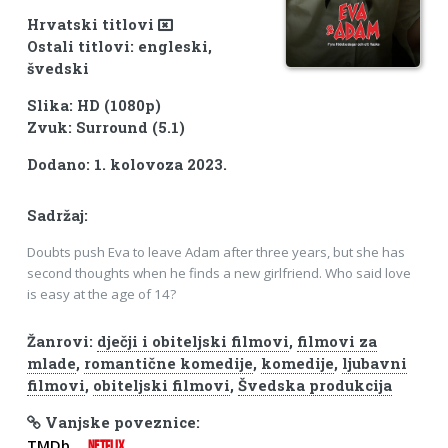
Hrvatski titlovi
Ostali titlovi: engleski,
švedski
Slika: HD (1080p)
Zvuk: Surround (5.1)
Dodano: 1. kolovoza 2023.
Sadržaj:
Doubts push Eva to leave Adam after three years, but she has
second thoughts when he finds a new girlfriend. Who said love
is easy at the age of 14?
Žanrovi:
dječji i obiteljski filmovi
,
filmovi za
mlade
,
romantične komedije
,
komedije
,
ljubavni
filmovi
,
obiteljski filmovi
,
Švedska produkcija
Vanjske poveznice:
TMDb
NETFLIX