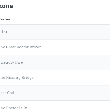
ezona
aslov
ilot
The Great Doctor Brown
riendly Fire
The Kissing Bridge
Deer God
he Doctor Is In