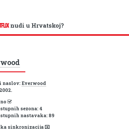
nudi u Hrvatskoj?
TFLIX
rwood
i naslov:
Everwood
 2002.
pno
ostupnih sezona: 4
ostupnih nastavaka: 89
ka sinkronizacija