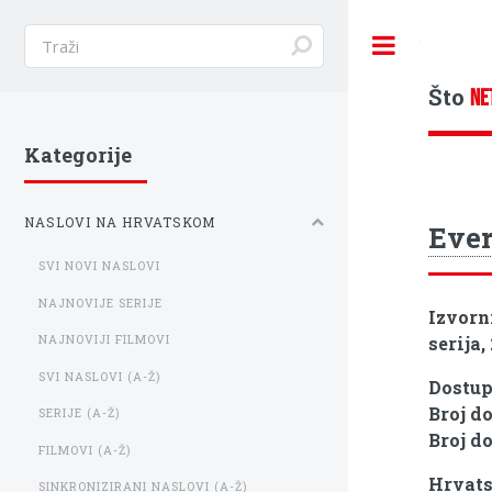
Toggle
Što
NE
Kategorije
NASLOVI NA HRVATSKOM
Eve
SVI NOVI NASLOVI
NAJNOVIJE SERIJE
Izvorn
serija,
NAJNOVIJI FILMOVI
SVI NASLOVI (A-Ž)
Dostu
Broj d
SERIJE (A-Ž)
Broj d
FILMOVI (A-Ž)
Hrvats
SINKRONIZIRANI NASLOVI (A-Ž)