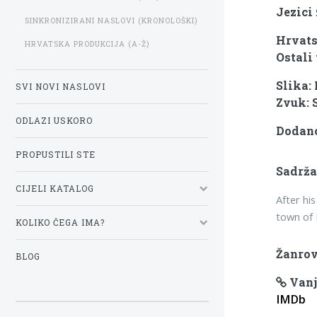
Jezici
SINKRONIZIRANI NASLOVI (KRONOLOŠKI)
Hrvats
HRVATSKA PRODUKCIJA (A-Ž)
Ostali 
Slika:
SVI NOVI NASLOVI
Zvuk: 
ODLAZI USKORO
Dodano:
PROPUSTILI STE
Sadrža
CIJELI KATALOG
After hi
town of 
KOLIKO ČEGA IMA?
Žanrov
BLOG
Vanj
IMDb