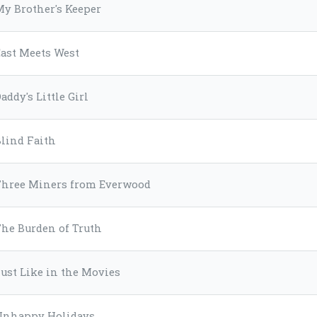
My Brother's Keeper
East Meets West
addy's Little Girl
Blind Faith
Three Miners from Everwood
The Burden of Truth
ust Like in the Movies
Unhappy Holidays