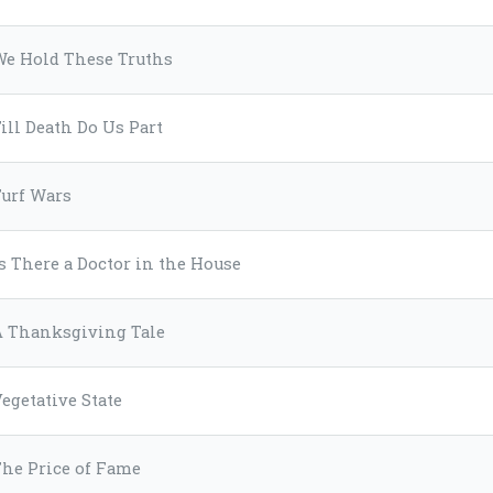
We Hold These Truths
ill Death Do Us Part
Turf Wars
s There a Doctor in the House
A Thanksgiving Tale
egetative State
The Price of Fame