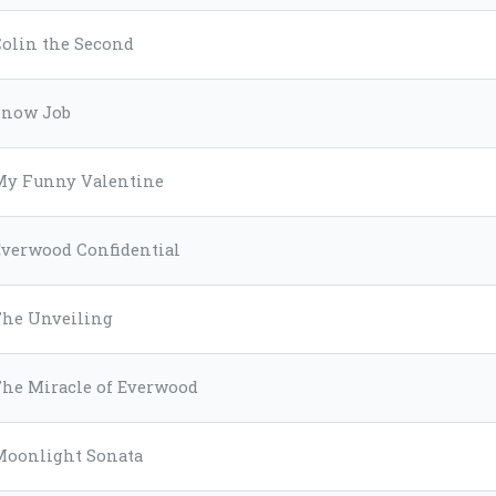
Colin the Second
Snow Job
My Funny Valentine
Everwood Confidential
The Unveiling
The Miracle of Everwood
Moonlight Sonata