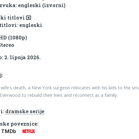
 zvuka: engleski (izvorni)
ki titlovi
titlovi: engleski
 HD (1080p)
Stereo
 2. lipnja 2026.
j:
s wife's death, a New York surgeon relocates with his kids to the sma
Everwood to rebuild their lives and reconnect as a family.
i:
dramske serije
ske poveznice:
TMDb
NETFLIX