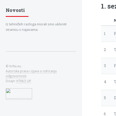
1. s
Novosti
N
Iz tehničkih razloga morali smo ukloniti
stranicu s najavama.
1
P
2
3
F
© hrflix.eu.
Autorska prava i izjava o odricanju
odgovornosti
Dizajn:
HTML5 UP
.
4
5
6
T