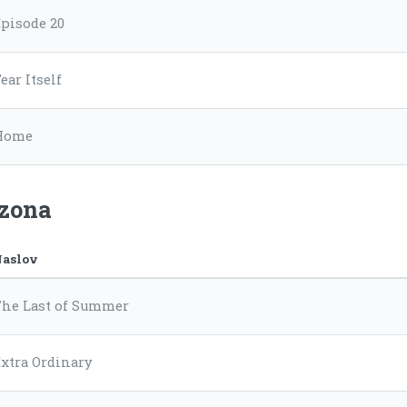
Episode 20
ear Itself
Home
ezona
aslov
The Last of Summer
xtra Ordinary