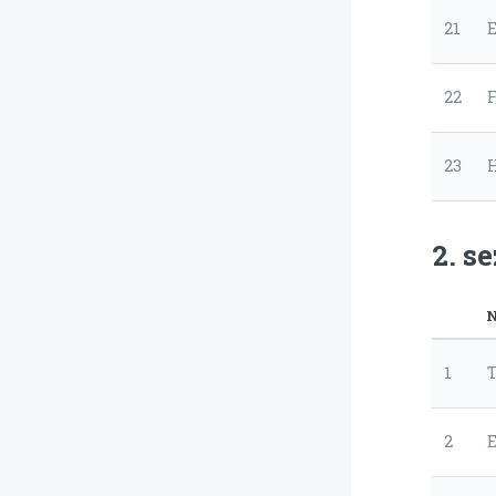
21
22
F
23
2. s
N
1
2
E