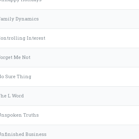
Family Dynamics
ontrolling Interest
Forget Me Not
No Sure Thing
The L Word
Unspoken Truths
Unfinished Business