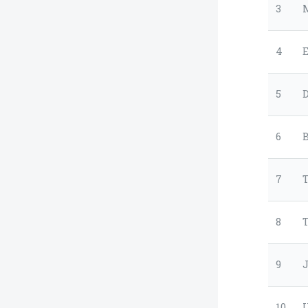
3
4
5
D
6
7
8
9
J
10