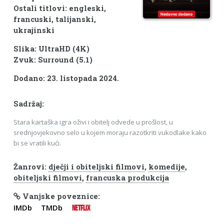
Ostali titlovi: engleski,
francuski, talijanski,
ukrajinski
Slika: UltraHD (4K)
Zvuk: Surround (5.1)
Dodano: 23. listopada 2024.
Sadržaj:
Stara kartaška igra oživi i obitelj odvede u prošlost, u
srednjovjekovno selo u kojem moraju razotkriti vukodlake kako
bi se vratili kući.
Žanrovi:
dječji i obiteljski filmovi
,
komedije
,
obiteljski filmovi
,
francuska produkcija
Vanjske poveznice:
IMDb
TMDb
NETFLIX