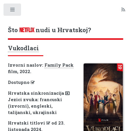
Toggle
Što
nudi u Hrvatskoj?
NETFLIX
Vukodlaci
Izvorni naslov:
Family Pack
film, 2022.
Dostupno
Hrvatska sinkronizacija
Jezici zvuka: francuski
(izvorni), engleski,
talijanski, ukrajinski
Hrvatski titlovi
od 23.
listopada 2024.