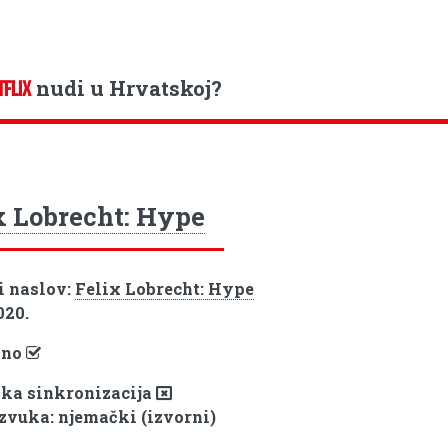
nudi u Hrvatskoj?
TFLIX
x Lobrecht: Hype
i naslov:
Felix Lobrecht: Hype
020.
pno
ka sinkronizacija
 zvuka: njemački (izvorni)