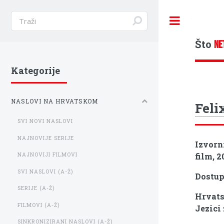
Toggle
Što
NE
Kategorije
NASLOVI NA HRVATSKOM
Feli
SVI NOVI NASLOVI
NAJNOVIJE SERIJE
Izvorn
film, 2
NAJNOVIJI FILMOVI
SVI NASLOVI (A-Ž)
Dostu
SERIJE (A-Ž)
Hrvats
FILMOVI (A-Ž)
Jezici
SINKRONIZIRANI NASLOVI (A-Ž)