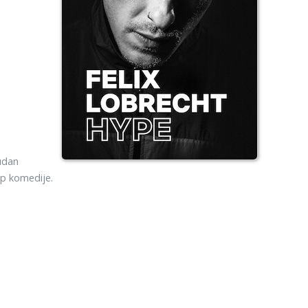
čudan
p komedije.