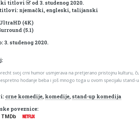
ki titlovi
od 3. studenog 2020.
titlovi: njemački, engleski, talijanski
 UltraHD (4K)
Surround (5.1)
: 3. studenog 2020.
j:
brecht svoj crni humor usmjerava na pretjerano pristojnu kulturu, 
nespretno hodanje beba i još mnogo toga u ovom specijalu stand-u
i:
crne komedije
,
komedije
,
stand-up komedija
ske poveznice:
TMDb
NETFLIX