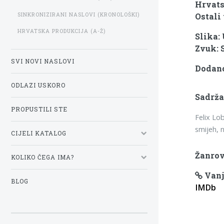
Hrvats
SINKRONIZIRANI NASLOVI (KRONOLOŠKI)
Ostali 
HRVATSKA PRODUKCIJA (A-Ž)
Slika:
Zvuk: 
SVI NOVI NASLOVI
Dodano
ODLAZI USKORO
Sadrža
PROPUSTILI STE
Felix Lo
smijeh, 
CIJELI KATALOG
Žanrov
KOLIKO ČEGA IMA?
Vanj
BLOG
IMDb