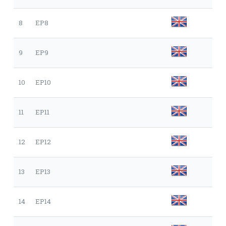
8
EP8
9
EP9
10
EP10
11
EP11
12
EP12
13
EP13
14
EP14