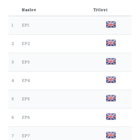
Naslov
Titlovi
1
EP1
2
EP2
3
EP3
4
EP4
5
EP5
6
EP6
7
EP7