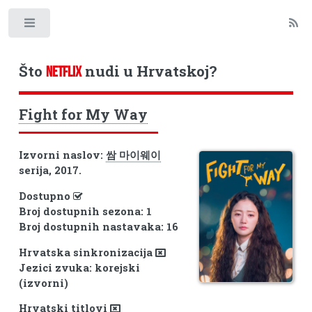
Toggle
Što
nudi u Hrvatskoj?
NETFLIX
Fight for My Way
Izvorni naslov:
쌈 마이웨이
serija, 2017.
Dostupno
Broj dostupnih sezona: 1
Broj dostupnih nastavaka: 16
Hrvatska sinkronizacija
Jezici zvuka: korejski
(izvorni)
Hrvatski titlovi