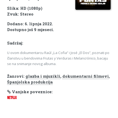
Slika: HD (1080p)
Zvuk: Stereo
Dodano: 6. lipnja 2022.
Dostupno još 9 mjeseci.
Sadržaj:
U ovom dokumentarcu Raúl „La Cofia” i José „El Dos”, poznati po
članstvu u bendovima Frutas y Verduras i Melancrónico, bacaju
se na snimanje novog albuma.
Žanrovi:
glazba i mjuzikli
,
dokumentarni filmovi
,
Španjolska produkcija
Vanjske poveznice:
NETFLIX