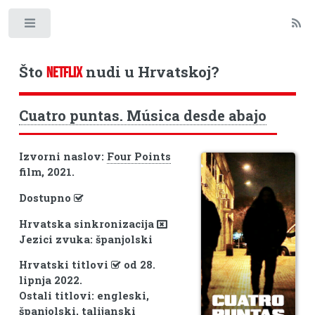
Toggle
Što
nudi u Hrvatskoj?
NETFLIX
Cuatro puntas. Música desde abajo
Izvorni naslov:
Four Points
film, 2021.
Dostupno
Hrvatska sinkronizacija
Jezici zvuka: španjolski
Hrvatski titlovi
od 28.
lipnja 2022.
Ostali titlovi: engleski,
španjolski, talijanski