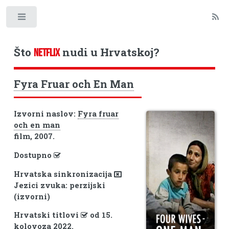
Toggle
Što
nudi u Hrvatskoj?
NETFLIX
Fyra Fruar och En Man
Izvorni naslov:
Fyra fruar
och en man
film, 2007.
Dostupno
Hrvatska sinkronizacija
Jezici zvuka: perzijski
(izvorni)
Hrvatski titlovi
od 15.
kolovoza 2022.