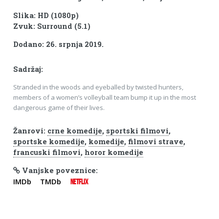
Slika: HD (1080p)
Zvuk: Surround (5.1)
Dodano: 26. srpnja 2019.
Sadržaj:
Stranded in the woods and eyeballed by twisted hunters,
members of a women’s volleyball team bump it up in the most
dangerous game of their lives.
Žanrovi:
crne komedije
,
sportski filmovi
,
sportske komedije
,
komedije
,
filmovi strave
,
francuski filmovi
,
horor komedije
Vanjske poveznice:
IMDb
TMDb
NETFLIX