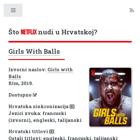
Toggle
Što
nudi u Hrvatskoj?
NETFLIX
Girls With Balls
Izvorni naslov:
Girls with
Balls
film, 2019.
Dostupno
Hrvatska sinkronizacija
Jezici zvuka: francuski
(izvorni), engleski, talijanski
Hrvatski titlovi
Ostali titlovi: engleski, francuski, talijanski