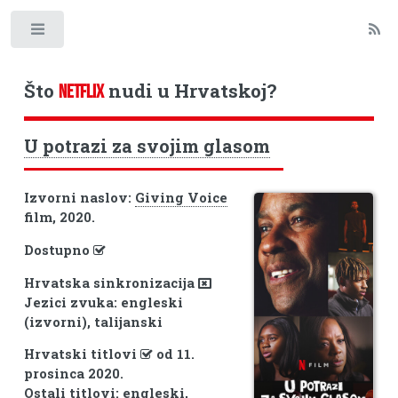
Toggle
Što
nudi u Hrvatskoj?
NETFLIX
U potrazi za svojim glasom
Izvorni naslov:
Giving Voice
film, 2020.
Dostupno
Hrvatska sinkronizacija
Jezici zvuka: engleski
(izvorni), talijanski
Hrvatski titlovi
od 11.
prosinca 2020.
Ostali titlovi: engleski,