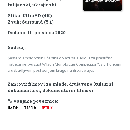
talijanski, ukrajinski
Slika: UltraHD (4K)
Zvuk: Surround (5.1)
Dodano: 11. prosinca 2020.
Sadržaj:
Šestero ambicioznih učenika dolazi na audiciju za prestižno
natjecanje „August Wilson Monologue Competition”, s vrhuncem
u uzbudljivom posljednjem krugu na Broadwayu.
Žanrovi:
filmovi za mlade
,
društveno-kulturni
dokumentarci
,
dokumentarni filmovi
Vanjske poveznice:
IMDb
TMDb
NETFLIX