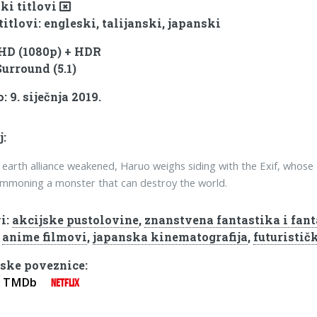
ki titlovi
titlovi: engleski, talijanski, japanski
 HD (1080p) + HDR
Surround (5.1)
 9. siječnja 2019.
j:
 earth alliance weakened, Haruo weighs siding with the Exif, whose
summoning a monster that can destroy the world.
i:
akcijske pustolovine
,
znanstvena fantastika i fan
,
anime filmovi
,
japanska kinematografija
,
futurističk
ske poveznice:
TMDb
NETFLIX