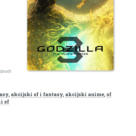
 death
tasy
,
akcijski sf i fantasy
,
akcijski anime
,
sf
i sf