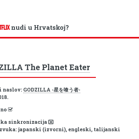
nudi u Hrvatskoj?
TFLIX
ILLA The Planet Eater
i naslov:
GODZILLA -星を喰う者-
018.
pno
ka sinkronizacija
zvuka: japanski (izvorni), engleski, talijanski