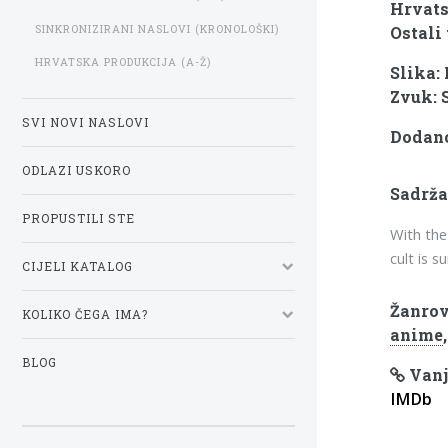
Hrvats
SINKRONIZIRANI NASLOVI (KRONOLOŠKI)
Ostali 
HRVATSKA PRODUKCIJA (A-Ž)
Slika:
Zvuk: 
SVI NOVI NASLOVI
Dodano:
ODLAZI USKORO
Sadrža
PROPUSTILI STE
With the
cult is 
CIJELI KATALOG
Žanrov
KOLIKO ČEGA IMA?
anime
BLOG
Vanj
IMDb