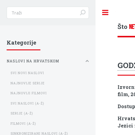
Toggle
Što
NE
Kategorije
NASLOVI NA HRVATSKOM
GODZ
SVI NOVI NASLOVI
NAJNOVIJE SERIJE
Izvorn
film, 2
NAJNOVIJI FILMOVI
SVI NASLOVI (A-Ž)
Dostu
SERIJE (A-Ž)
Hrvats
FILMOVI (A-Ž)
Jezici 
SINKRONIZIRANI NASLOVI (A-Ž)