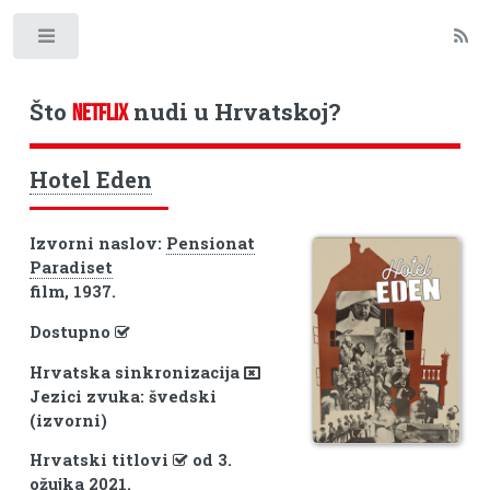
Toggle
Što
nudi u Hrvatskoj?
NETFLIX
Hotel Eden
Izvorni naslov:
Pensionat
Paradiset
film, 1937.
Dostupno
Hrvatska sinkronizacija
Jezici zvuka: švedski
(izvorni)
Hrvatski titlovi
od 3.
ožujka 2021.