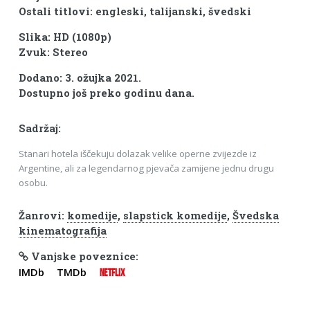
Ostali titlovi: engleski, talijanski, švedski
Slika: HD (1080p)
Zvuk: Stereo
Dodano: 3. ožujka 2021.
Dostupno još preko godinu dana.
Sadržaj:
Stanari hotela iščekuju dolazak velike operne zvijezde iz
Argentine, ali za legendarnog pjevača zamijene jednu drugu
osobu.
Žanrovi:
komedije
,
slapstick komedije
,
Švedska
kinematografija
Vanjske poveznice:
IMDb
TMDb
NETFLIX