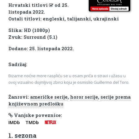
Hrvatski titlovi
od 25.
listopada 2022.
Ostali titlovi: engleski, talijanski, ukrajinski
Slika: HD (1080p)
Zvuk: Surround (5.1)
Dodano: 25. listopada 2022.
Sadržaj:
Bizarne noćne more raspliću se u osam priča o stravi i užasu u
ovoj vizualno dojmljivoj zbirci koju je osmislio Guillermo del Toro.
Žanrovi:
američke serije
,
horor serije
,
serije prema
književnom predlošku
Vanjske poveznice:
IMDb
TMDb
NETFLIX
1. sezona