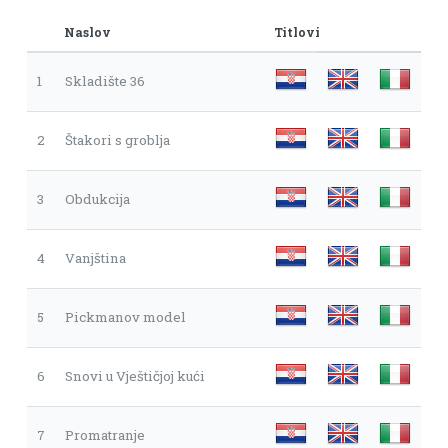
Naslov
Titlovi
1
Skladište 36
2
Štakori s groblja
3
Obdukcija
4
Vanjština
5
Pickmanov model
6
Snovi u Vještičjoj kući
7
Promatranje