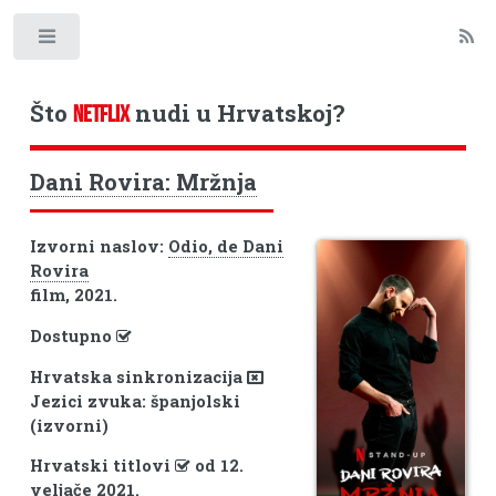
Toggle
Što
nudi u Hrvatskoj?
NETFLIX
Dani Rovira: Mržnja
Izvorni naslov:
Odio, de Dani
Rovira
film, 2021.
Dostupno
Hrvatska sinkronizacija
Jezici zvuka: španjolski
(izvorni)
Hrvatski titlovi
od 12.
veljače 2021.