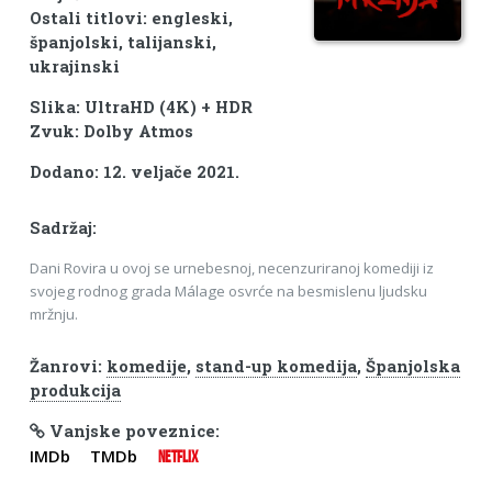
Ostali titlovi: engleski,
španjolski, talijanski,
ukrajinski
Slika: UltraHD (4K) + HDR
Zvuk: Dolby Atmos
Dodano: 12. veljače 2021.
Sadržaj:
Dani Rovira u ovoj se urnebesnoj, necenzuriranoj komediji iz
svojeg rodnog grada Málage osvrće na besmislenu ljudsku
mržnju.
Žanrovi:
komedije
,
stand-up komedija
,
Španjolska
produkcija
Vanjske poveznice:
IMDb
TMDb
NETFLIX