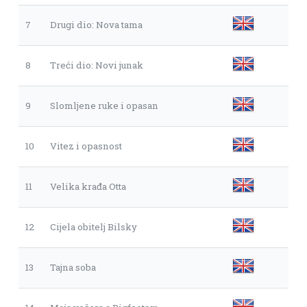
7
Drugi dio: Nova tama
8
Treći dio: Novi junak
9
Slomljene ruke i opasan
10
Vitez i opasnost
11
Velika krađa Otta
12
Cijela obitelj Bilsky
13
Tajna soba