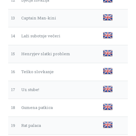
13
Captain Man-kini
14
Laži subotnje večeri
15
Henryjev slatki problem
16
Teško slovkanje
17
Uz stube!
18
Gumena patkica
19
Rat palaca