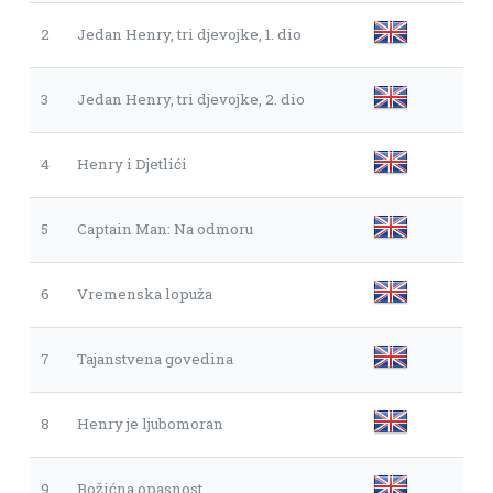
2
Jedan Henry, tri djevojke, 1. dio
3
Jedan Henry, tri djevojke, 2. dio
4
Henry i Djetlići
5
Captain Man: Na odmoru
6
Vremenska lopuža
7
Tajanstvena govedina
8
Henry je ljubomoran
9
Božićna opasnost