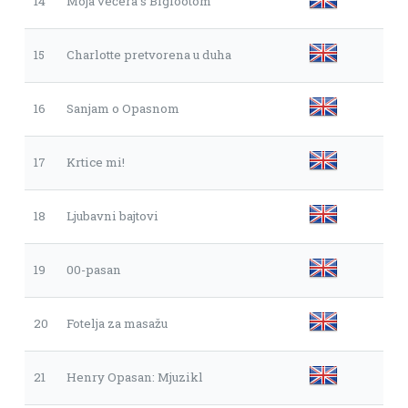
14
Moja večera s Bigfootom
15
Charlotte pretvorena u duha
16
Sanjam o Opasnom
17
Krtice mi!
18
Ljubavni bajtovi
19
00-pasan
20
Fotelja za masažu
21
Henry Opasan: Mjuzikl