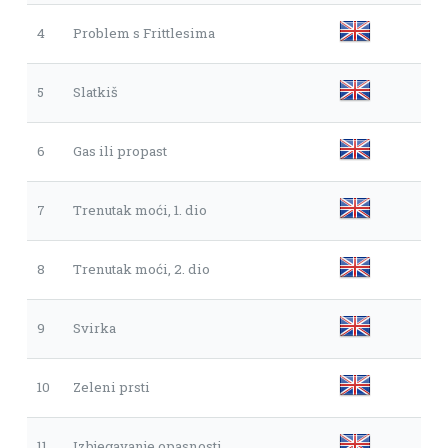
4
Problem s Frittlesima
5
Slatkiš
6
Gas ili propast
7
Trenutak moći, 1. dio
8
Trenutak moći, 2. dio
9
Svirka
10
Zeleni prsti
11
Izbjegavanje opasnosti