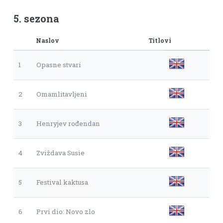
5. sezona
Naslov
Titlovi
1
Opasne stvari
2
Omamlitavljeni
3
Henryjev rođendan
4
Zviždava Susie
5
Festival kaktusa
6
Prvi dio: Novo zlo