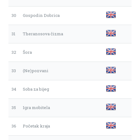
30
Gospodin Dobrica
31
Theranosova čizma
32
Šora
33
(Ne)pozvani
34
Soba za bijeg
35
Igra mobitela
36
Početak kraja