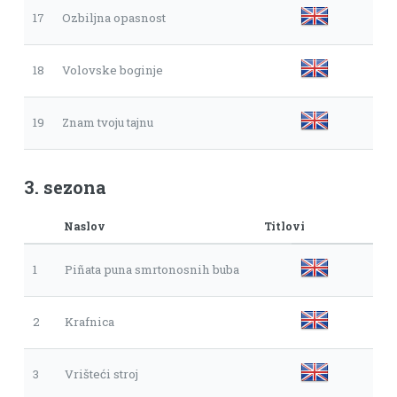
17
Ozbiljna opasnost
18
Volovske boginje
19
Znam tvoju tajnu
3. sezona
Naslov
Titlovi
1
Piñata puna smrtonosnih buba
2
Krafnica
3
Vrišteći stroj