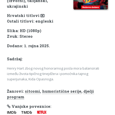
(izvorni), talijanski,
ukrajinski
Hrvatski titlovi
Ostali titlovi: engleski
Slika: HD (1080p)
Zvuk: Stereo
Dodano: 1. rujna 2025.
Sadržaj:
Henry Hart zbog novog honorarnog posla mora balansirati
između života tipičnog tinejdžera i pomoćnika tajnog
superjunaka, Kida Opasnoga.
Žanrovi:
sitcomi
,
humoristične serije
,
dječji
program
Vanjske poveznice:
IMDb
TMDb
NETFLIX