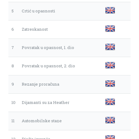
5
Crtić u opasnosti
6
Zatreskanost
7
Povratak u opasnost, 1. dio
8
Povratak u opasnost, 2. dio
9
Rezanje proračuna
10
Dijamanti su za Heather
11
Automobilske staze
12
Dječja invazija