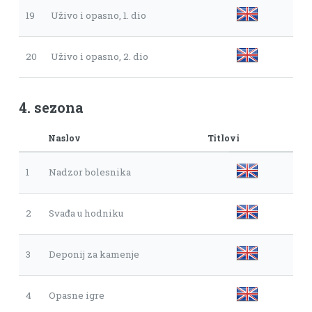
19
Uživo i opasno, 1. dio
20
Uživo i opasno, 2. dio
4. sezona
Naslov
Titlovi
1
Nadzor bolesnika
2
Svađa u hodniku
3
Deponij za kamenje
4
Opasne igre