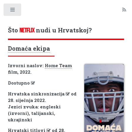
Toggle
Što
nudi u Hrvatskoj?
NETFLIX
Domaća ekipa
Izvorni naslov:
Home Team
film, 2022.
Dostupno
Hrvatska sinkronizacija
od
28. siječnja 2022.
Jezici zvuka: engleski
(izvorni), talijanski,
ukrajinski
Hrvatski titlovi
od 28.