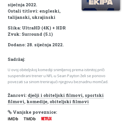
siječnja 2022.
Ostali titlovi: engleski,
talijanski, ukrajinski
Slika: UltraHD (4K) + HDR
Zvuk: Surround (5.1)
Dodano: 28. siječnja 2022.
Sadržaj:
U ovoj obiteljskoj komediji snimljenoj prema istinitoj priči
suspendirani trener u NFL-u Sean Payton želi se ponovo
povezati sa sinom trenirajući njegovu beznadnu momčad.
Žanrovi:
dječji i obiteljski filmovi
,
sportski
filmovi
,
komedije
,
obiteljski filmovi
Vanjske poveznice:
IMDb
TMDb
NETFLIX