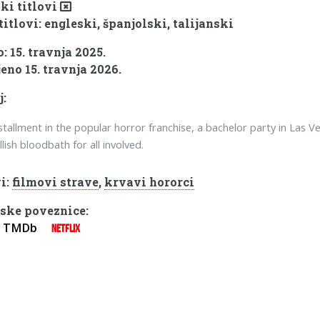
ki titlovi
titlovi: engleski, španjolski, talijanski
 15. travnja 2025.
eno 15. travnja 2026.
j:
installment in the popular horror franchise, a bachelor party in Las V
llish bloodbath for all involved.
i:
filmovi strave
,
krvavi hororci
ske poveznice:
TMDb
NETFLIX