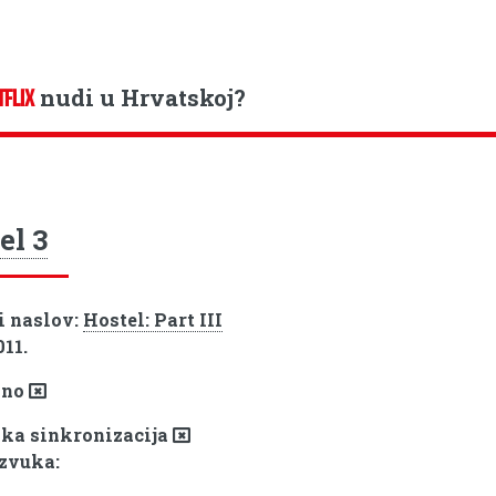
nudi u Hrvatskoj?
TFLIX
el 3
i naslov:
Hostel: Part III
011.
pno
ka sinkronizacija
 zvuka: