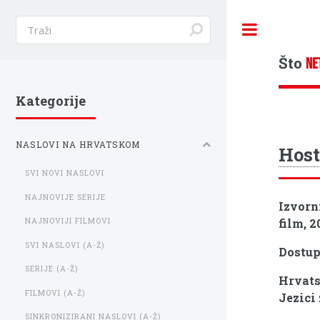
Toggle
Što
NE
Kategorije
NASLOVI NA HRVATSKOM
Host
SVI NOVI NASLOVI
NAJNOVIJE SERIJE
Izvorn
film, 2
NAJNOVIJI FILMOVI
SVI NASLOVI (A-Ž)
Dostu
SERIJE (A-Ž)
Hrvats
FILMOVI (A-Ž)
Jezici
SINKRONIZIRANI NASLOVI (A-Ž)