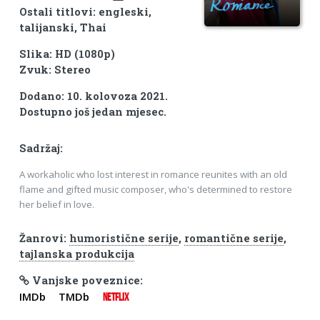
Ostali titlovi: engleski,
talijanski, Thai
Slika: HD (1080p)
Zvuk: Stereo
Dodano: 10. kolovoza 2021.
Dostupno još jedan mjesec.
Sadržaj:
A workaholic who lost interest in romance reunites with an old
flame and gifted music composer, who's determined to restore
her belief in love.
Žanrovi:
humoristične serije
,
romantične serije
,
tajlanska produkcija
Vanjske poveznice:
IMDb
TMDb
NETFLIX