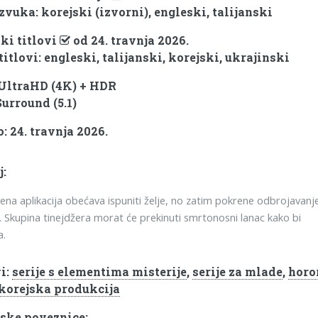
zvuka: korejski (izvorni), engleski, talijanski
ki titlovi
od 24. travnja 2026.
titlovi: engleski, talijanski, korejski, ukrajinski
 UltraHD (4K) + HDR
Surround (5.1)
: 24. travnja 2026.
j:
ena aplikacija obećava ispuniti želje, no zatim pokrene odbrojavanj
. Skupina tinejdžera morat će prekinuti smrtonosni lanac kako bi
a.
i:
serije s elementima misterije
,
serije za mlade
,
horo
korejska produkcija
ske poveznice: