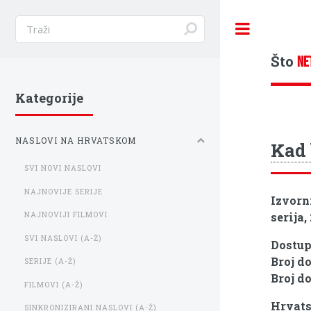
Toggle
Što
NE
Kategorije
NASLOVI NA HRVATSKOM
Kad 
SVI NOVI NASLOVI
NAJNOVIJE SERIJE
Izvorn
serija,
NAJNOVIJI FILMOVI
SVI NASLOVI (A-Ž)
Dostu
Broj d
SERIJE (A-Ž)
Broj d
FILMOVI (A-Ž)
Hrvats
SINKRONIZIRANI NASLOVI (A-Ž)