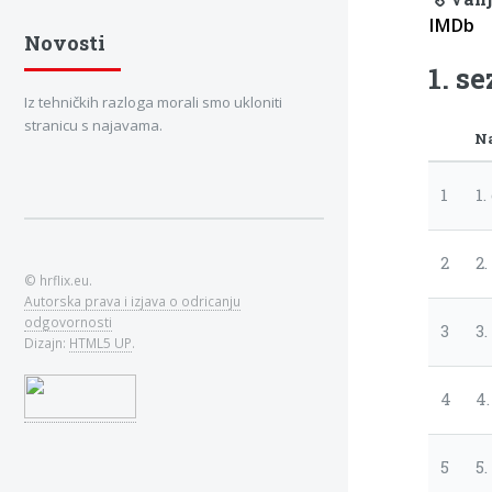
IMDb
Novosti
1. s
Iz tehničkih razloga morali smo ukloniti
stranicu s najavama.
N
1
1.
2
2.
© hrflix.eu.
Autorska prava i izjava o odricanju
odgovornosti
3
3.
Dizajn:
HTML5 UP
.
4
4
5
5.