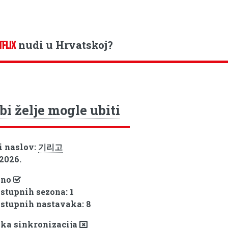
nudi u Hrvatskoj?
TFLIX
bi želje mogle ubiti
i naslov:
기리고
 2026.
pno
ostupnih sezona: 1
ostupnih nastavaka: 8
ka sinkronizacija