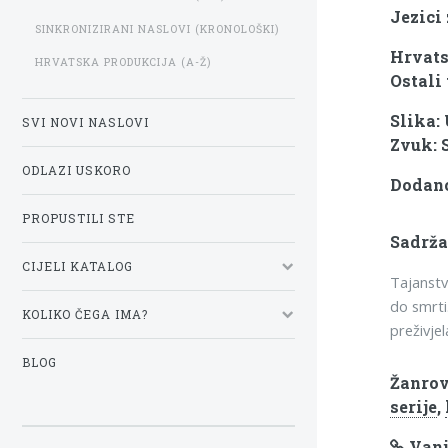
Jezici 
SINKRONIZIRANI NASLOVI (KRONOLOŠKI)
Hrvats
HRVATSKA PRODUKCIJA (A-Ž)
Ostali 
Slika:
SVI NOVI NASLOVI
Zvuk: 
ODLAZI USKORO
Dodano
PROPUSTILI STE
Sadrža
CIJELI KATALOG
Tajanstv
do smrti
KOLIKO ČEGA IMA?
preživjel
BLOG
Žanrov
serije
,
Vanj