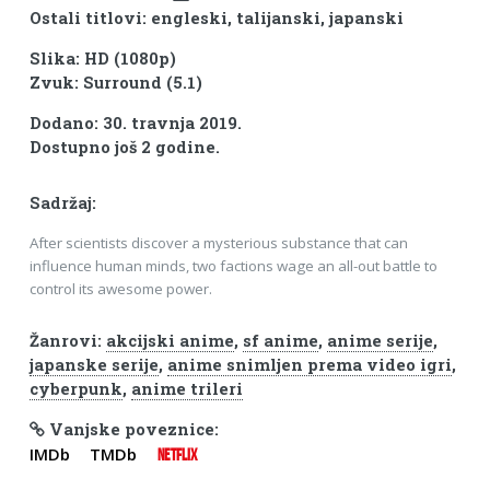
Ostali titlovi: engleski, talijanski, japanski
Slika: HD (1080p)
Zvuk: Surround (5.1)
Dodano: 30. travnja 2019.
Dostupno još 2 godine.
Sadržaj:
After scientists discover a mysterious substance that can
influence human minds, two factions wage an all-out battle to
control its awesome power.
Žanrovi:
akcijski anime
,
sf anime
,
anime serije
,
japanske serije
,
anime snimljen prema video igri
,
cyberpunk
,
anime trileri
Vanjske poveznice:
IMDb
TMDb
NETFLIX