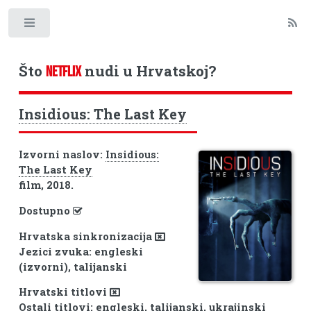
Toggle
Što
nudi u Hrvatskoj?
NETFLIX
Insidious: The Last Key
Izvorni naslov:
Insidious:
The Last Key
film, 2018.
Dostupno
Hrvatska sinkronizacija
Jezici zvuka: engleski
(izvorni), talijanski
Hrvatski titlovi
Ostali titlovi: engleski, talijanski, ukrajinski