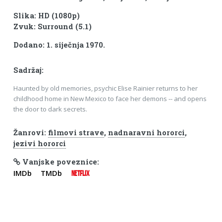
Slika: HD (1080p)
Zvuk: Surround (5.1)
Dodano: 1. siječnja 1970.
Sadržaj:
Haunted by old memories, psychic Elise Rainier returns to her
childhood home in New Mexico to face her demons -- and opens
the door to dark secrets.
Žanrovi:
filmovi strave
,
nadnaravni hororci
,
jezivi hororci
Vanjske poveznice:
IMDb
TMDb
NETFLIX