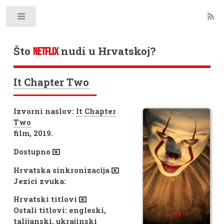
Toggle
Što
nudi u Hrvatskoj?
NETFLIX
It Chapter Two
Izvorni naslov:
It Chapter
Two
film, 2019.
Dostupno
Hrvatska sinkronizacija
Jezici zvuka:
Hrvatski titlovi
Ostali titlovi: engleski,
talijanski, ukrajinski