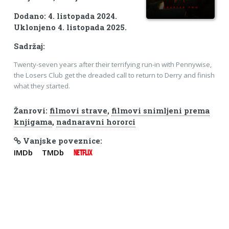
Dodano: 4. listopada 2024.
Uklonjeno 4. listopada 2025.
Sadržaj:
Twenty-seven years after their terrifying run-in with Pennywise,
the Losers Club get the dreaded call to return to Derry and finish
what they started.
Žanrovi:
filmovi strave
,
filmovi snimljeni prema
knjigama
,
nadnaravni hororci
Vanjske poveznice:
IMDb
TMDb
NETFLIX