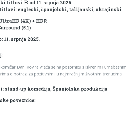
ki titlovi
od 11. srpnja 2025.
titlovi: engleski, španjolski, talijanski, ukrajinski
 UltraHD (4K) + HDR
Surround (5.1)
 11. srpnja 2025.
j:
 komičar Dani Rovira vraća se na pozornicu s iskrenim i urnebesnim
ima o potrazi za pozitivnim i u najmračnijim životnim trenucima.
i:
stand-up komedija
,
Španjolska produkcija
ske poveznice: