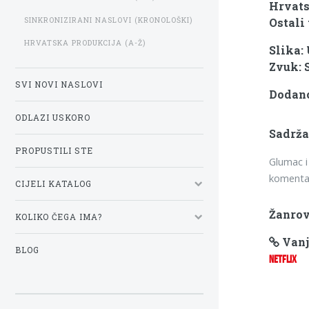
Hrvats
SINKRONIZIRANI NASLOVI (KRONOLOŠKI)
Ostali 
HRVATSKA PRODUKCIJA (A-Ž)
Slika:
Zvuk: 
SVI NOVI NASLOVI
Dodano:
ODLAZI USKORO
Sadrža
PROPUSTILI STE
Glumac i
komentar
CIJELI KATALOG
Žanrov
KOLIKO ČEGA IMA?
Vanj
BLOG
NETFLIX