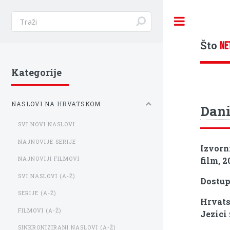
Toggle
Što
NE
Kategorije
NASLOVI NA HRVATSKOM
Dani
SVI NOVI NASLOVI
NAJNOVIJE SERIJE
Izvorn
film, 2
NAJNOVIJI FILMOVI
SVI NASLOVI (A-Ž)
Dostu
SERIJE (A-Ž)
Hrvats
FILMOVI (A-Ž)
Jezici
SINKRONIZIRANI NASLOVI (A-Ž)