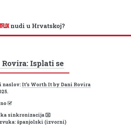
nudi u Hrvatskoj?
TFLIX
 Rovira: Isplati se
i naslov:
It’s Worth It by Dani Rovira
025.
pno
ka sinkronizacija
 zvuka: španjolski (izvorni)