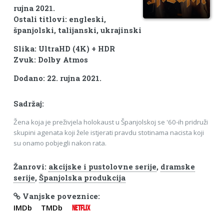
rujna 2021.
Ostali titlovi: engleski,
španjolski, talijanski, ukrajinski
Slika: UltraHD (4K) + HDR
Zvuk: Dolby Atmos
Dodano: 22. rujna 2021.
Sadržaj:
Žena koja je preživjela holokaust u Španjolskoj se '60-ih pridruži
skupini agenata koji žele istjerati pravdu stotinama nacista koji
su onamo pobjegli nakon rata.
Žanrovi:
akcijske i pustolovne serije
,
dramske
serije
,
Španjolska produkcija
Vanjske poveznice:
IMDb
TMDb
NETFLIX