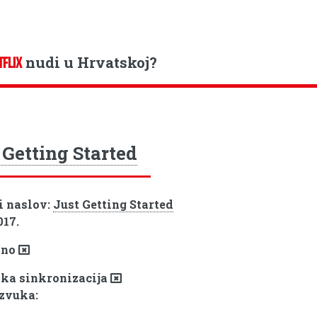
nudi u Hrvatskoj?
TFLIX
 Getting Started
i naslov:
Just Getting Started
017.
pno
ka sinkronizacija
 zvuka: