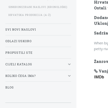
Hrvats
SINKRONIZIRANI NASLOVI (KRONOLOŠKI)
Ostali 
HRVATSKA PRODUKCIJA (A-Ž)
Dodano:
Uklonj
SVI NOVI NASLOVI
Sadrža
ODLAZI USKORO
When big
petty ri
PROPUSTILI STE
Žanrov
CIJELI KATALOG
Vanj
KOLIKO ČEGA IMA?
IMDb
BLOG