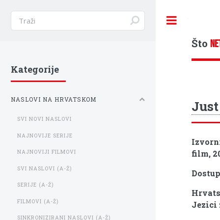
Toggle
Što
NE
Kategorije
NASLOVI NA HRVATSKOM
Just
SVI NOVI NASLOVI
NAJNOVIJE SERIJE
Izvorn
film, 2
NAJNOVIJI FILMOVI
SVI NASLOVI (A-Ž)
Dostu
SERIJE (A-Ž)
Hrvats
FILMOVI (A-Ž)
Jezici
SINKRONIZIRANI NASLOVI (A-Ž)