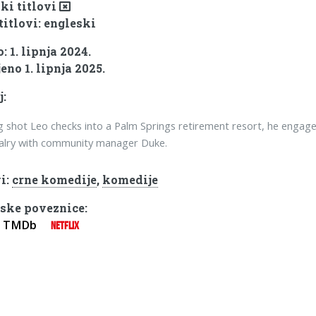
ki titlovi
titlovi: engleski
 1. lipnja 2024.
eno 1. lipnja 2025.
j:
 shot Leo checks into a Palm Springs retirement resort, he engage
valry with community manager Duke.
i:
crne komedije
,
komedije
ske poveznice:
TMDb
NETFLIX