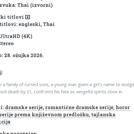
 zvuka: Thai (izvorni)
ki titlovi
titlovi: engleski, Thai
 UltraHD (4K)
Stereo
: 28. ožujka 2026.
j:
o a family of cursed sons, a young man given a girl's name to dodg
ned death by 21, confronts his fate as vengeful spirits close in.
i:
dramske serije
,
romantične dramske serije
,
horor
serije prema književnom predlošku
,
tajlanska
cija
ske poveznice: