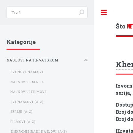
Toggle
Što
NE
Kategorije
NASLOVI NA HRVATSKOM
Khem
SVI NOVI NASLOVI
NAJNOVIJE SERIJE
Izvorn
serija,
NAJNOVIJI FILMOVI
SVI NASLOVI (A-Ž)
Dostu
Broj d
SERIJE (A-Ž)
Broj d
FILMOVI (A-Ž)
Hrvats
SINKRONIZIRANI NASLOVI (A-Ž)