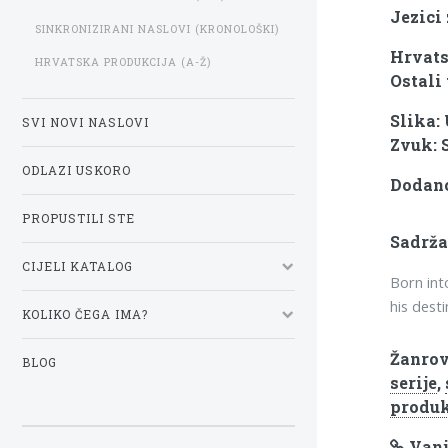
Jezici
SINKRONIZIRANI NASLOVI (KRONOLOŠKI)
Hrvats
HRVATSKA PRODUKCIJA (A-Ž)
Ostali 
Slika:
SVI NOVI NASLOVI
Zvuk: 
ODLAZI USKORO
Dodano
PROPUSTILI STE
Sadrža
CIJELI KATALOG
Born int
his desti
KOLIKO ČEGA IMA?
Žanrov
BLOG
serije
,
produk
Vanj