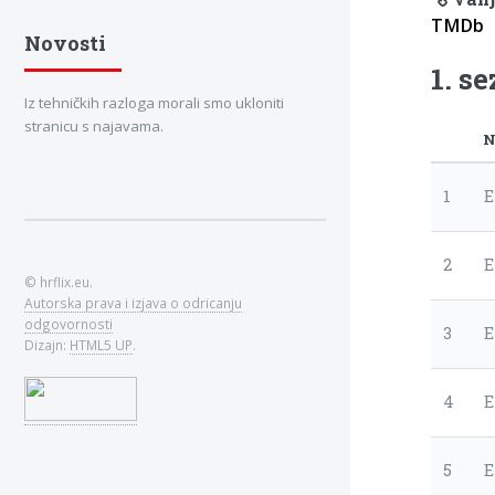
TMDb
Novosti
1. s
Iz tehničkih razloga morali smo ukloniti
stranicu s najavama.
N
1
E
2
E
© hrflix.eu.
Autorska prava i izjava o odricanju
odgovornosti
3
E
Dizajn:
HTML5 UP
.
4
E
5
E