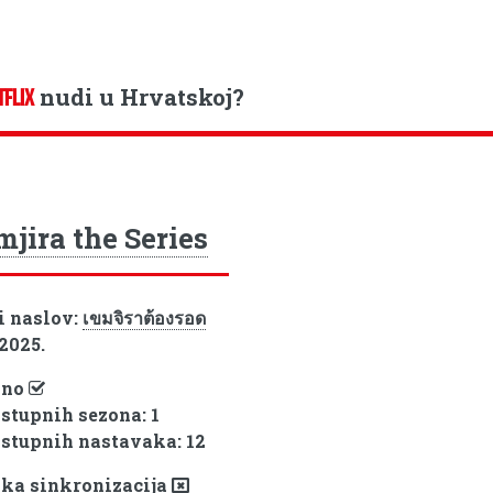
nudi u Hrvatskoj?
TFLIX
jira the Series
i naslov:
เขมจิราต้องรอด
 2025.
pno
ostupnih sezona: 1
ostupnih nastavaka: 12
ka sinkronizacija