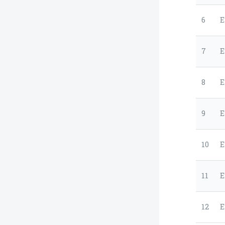
6
E
7
E
8
E
9
E
10
E
11
E
12
E