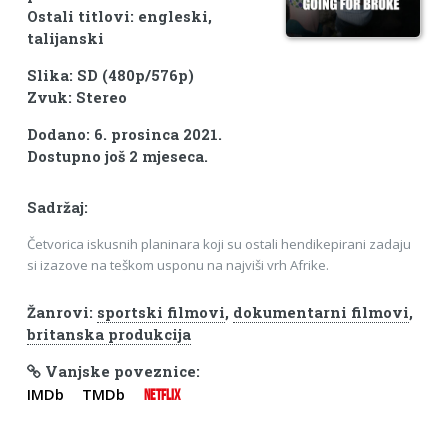
Ostali titlovi: engleski,
talijanski
Slika: SD (480p/576p)
Zvuk: Stereo
Dodano: 6. prosinca 2021.
Dostupno još 2 mjeseca.
Sadržaj:
Četvorica iskusnih planinara koji su ostali hendikepirani zadaju
si izazove na teškom usponu na najviši vrh Afrike.
Žanrovi:
sportski filmovi
,
dokumentarni filmovi
,
britanska produkcija
Vanjske poveznice:
IMDb
TMDb
NETFLIX