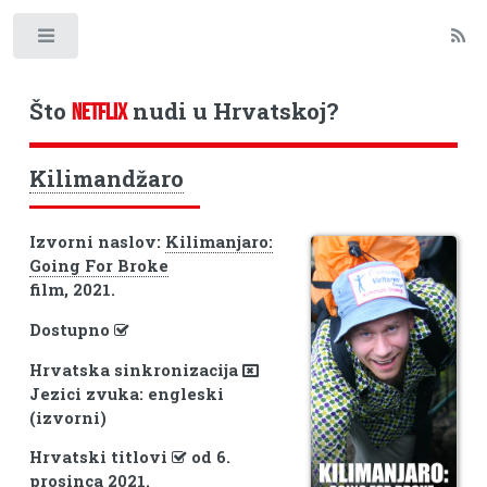
Toggle
Što
nudi u Hrvatskoj?
NETFLIX
Kilimandžaro
Izvorni naslov:
Kilimanjaro:
Going For Broke
film, 2021.
Dostupno
Hrvatska sinkronizacija
Jezici zvuka: engleski
(izvorni)
Hrvatski titlovi
od 6.
prosinca 2021.