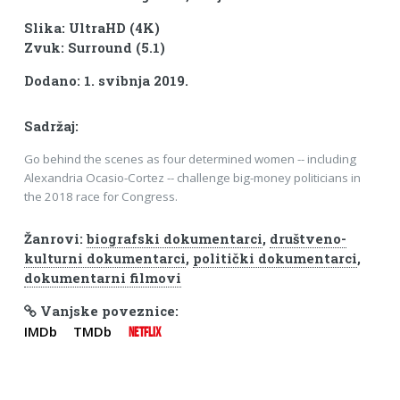
Slika: UltraHD (4K)
Zvuk: Surround (5.1)
Dodano: 1. svibnja 2019.
Sadržaj:
Go behind the scenes as four determined women -- including
Alexandria Ocasio-Cortez -- challenge big-money politicians in
the 2018 race for Congress.
Žanrovi:
biografski dokumentarci
,
društveno-
kulturni dokumentarci
,
politički dokumentarci
,
dokumentarni filmovi
Vanjske poveznice:
IMDb
TMDb
NETFLIX