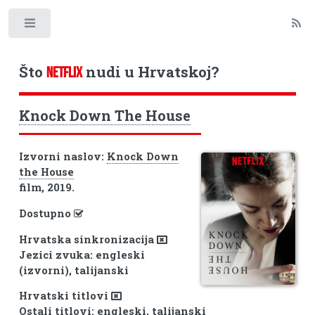
Toggle
Što
nudi u Hrvatskoj?
NETFLIX
Knock Down The House
Izvorni naslov:
Knock Down
the House
film, 2019.
Dostupno
Hrvatska sinkronizacija
Jezici zvuka: engleski
(izvorni), talijanski
Hrvatski titlovi
Ostali titlovi: engleski, talijanski