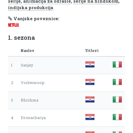
serije
,
animacija za odrasle
,
serije na hindskom
,
indijska produkcija
Vanjske poveznice:
NETFLIX
1. sezona
Naslov
Titlovi
1
Sanjay
2
Vishwaroop
3
Bhishma
4
Dronacharya