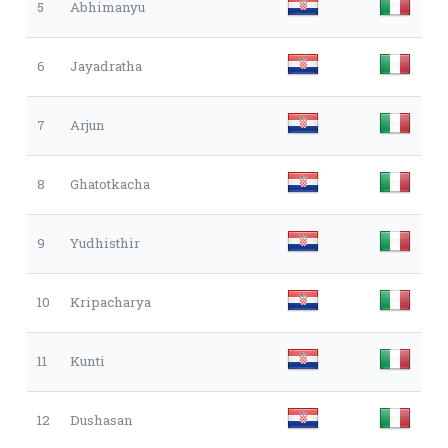
5
Abhimanyu
6
Jayadratha
7
Arjun
8
Ghatotkacha
9
Yudhisthir
10
Kripacharya
11
Kunti
12
Dushasan