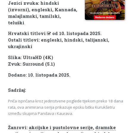
Jezici zvuka: hindski
(izvorni), engleski, Kannada,
malajlamski, tamilski,
teluški
Hrvatski titlovi
od 10. listopada 2025.
Ostali titlovi: engleski, hindski, talijanski,
ukrajinski
Slika: UltraHD (4K)
Zvuk: Surround (5.1)
Dodano: 10. listopada 2025.
Sadržaj:
Priča ispričana kroz jedinstvene poglede tijekom preko 18 dana
rata, ova animirana serija prikazuje epsku bitku Kurukšetru
između skupina Pandava i Kaurava.
Žanrovi:
akcijske i pustolovne serije
,
dramske