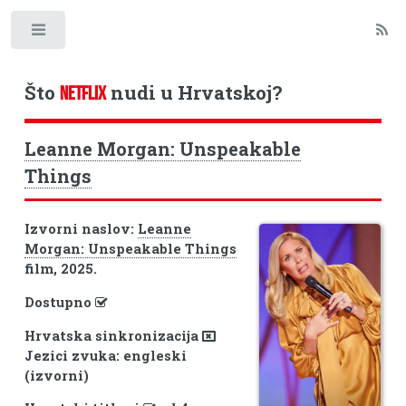
Toggle
Što
nudi u Hrvatskoj?
NETFLIX
Leanne Morgan: Unspeakable
Things
Izvorni naslov:
Leanne
Morgan: Unspeakable Things
film, 2025.
Dostupno
Hrvatska sinkronizacija
Jezici zvuka: engleski
(izvorni)