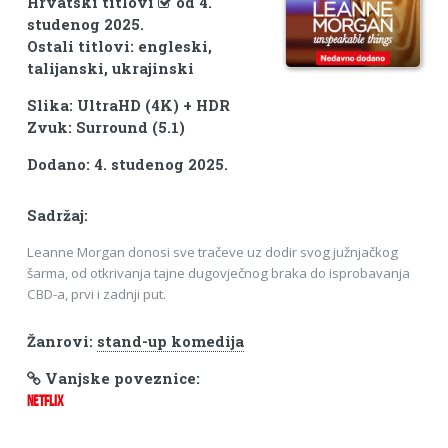
Hrvatski titlovi
od 4.
studenog 2025.
Ostali titlovi: engleski,
talijanski, ukrajinski
Slika: UltraHD (4K) + HDR
Zvuk: Surround (5.1)
Dodano: 4. studenog 2025.
Sadržaj:
Leanne Morgan donosi sve tračeve uz dodir svog južnjačkog
šarma, od otkrivanja tajne dugovječnog braka do isprobavanja
CBD-a, prvi i zadnji put.
Žanrovi:
stand-up komedija
Vanjske poveznice:
NETFLIX