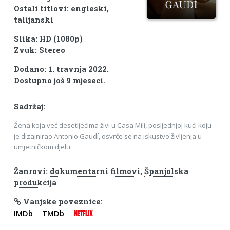
Ostali titlovi: engleski,
talijanski
Slika: HD (1080p)
Zvuk: Stereo
Dodano: 1. travnja 2022.
Dostupno još 9 mjeseci.
Sadržaj:
Žena koja već desetljećima živi u Casa Mili, posljednjoj kući koju
je dizajnirao Antonio Gaudí, osvrće se na iskustvo življenja u
umjetničkom djelu.
Žanrovi:
dokumentarni filmovi
,
Španjolska
produkcija
Vanjske poveznice:
IMDb
TMDb
NETFLIX