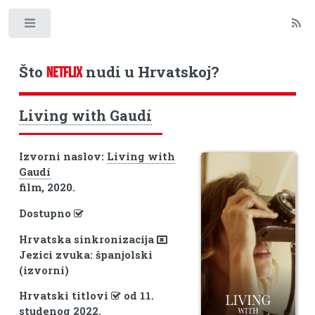
Toggle
Što
nudi u Hrvatskoj?
NETFLIX
Living with Gaudí
Izvorni naslov:
Living with
Gaudí
film, 2020.
Dostupno
Hrvatska sinkronizacija
Jezici zvuka: španjolski
(izvorni)
Hrvatski titlovi
od 11.
studenog 2022.