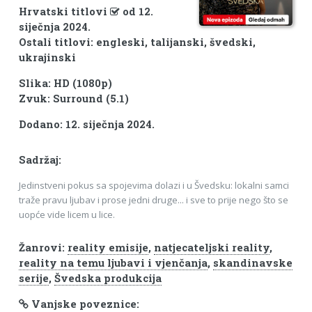
Hrvatski titlovi
od 12.
siječnja 2024.
Ostali titlovi: engleski, talijanski, švedski,
ukrajinski
Slika: HD (1080p)
Zvuk: Surround (5.1)
Dodano: 12. siječnja 2024.
Sadržaj:
Jedinstveni pokus sa spojevima dolazi i u Švedsku: lokalni samci
traže pravu ljubav i prose jedni druge... i sve to prije nego što se
uopće vide licem u lice.
Žanrovi:
reality emisije
,
natjecateljski reality
,
reality na temu ljubavi i vjenčanja
,
skandinavske
serije
,
Švedska produkcija
Vanjske poveznice: