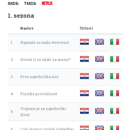
IMDb
TMDb
NETFLIX
1. sezona
Naslov
Titlovi
1
Kapsule su sada otvorene!
2
Hoćeš li se udati za mene?
3
Prva zajednička noć
4
Fizička privlačnost
Vrijeme je za zajednički
5
život
6
Loši momci uvijek pobjeđuju