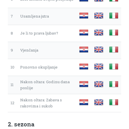
7
Usamljena jutra
8
Je li to prava ljubav?
9
Vjenčanja
10
Ponovno okupljanje
Nakon oltara: Godinu dana
11
poslije
Nakon oltara: Zabava s
12
rakovima i sukob
2. sezona