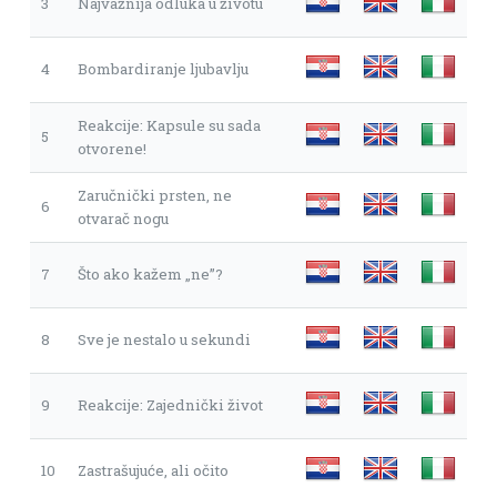
3
Najvažnija odluka u životu
4
Bombardiranje ljubavlju
Reakcije: Kapsule su sada
5
otvorene!
Zaručnički prsten, ne
6
otvarač nogu
7
Što ako kažem „ne”?
8
Sve je nestalo u sekundi
9
Reakcije: Zajednički život
10
Zastrašujuće, ali očito