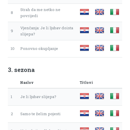
Strah da me netko ne
8
povrijedi
Vjenčanja: Je li ljubav doista
9
slijepa?
10
Ponovno okupljanje
3. sezona
Naslov
Titlovi
1
Je li ljubav slijepa?
2
Samo te želim pojesti