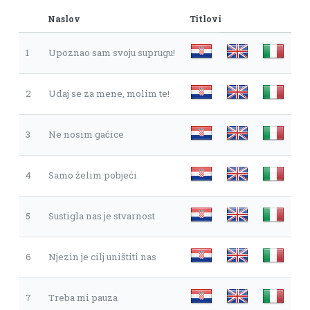
Naslov
Titlovi
1
Upoznao sam svoju suprugu!
2
Udaj se za mene, molim te!
3
Ne nosim gaćice
4
Samo želim pobjeći
5
Sustigla nas je stvarnost
6
Njezin je cilj uništiti nas
7
Treba mi pauza