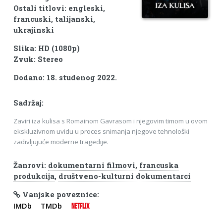
Ostali titlovi: engleski,
francuski, talijanski,
ukrajinski
Slika: HD (1080p)
Zvuk: Stereo
Dodano: 18. studenog 2022.
Sadržaj:
Zaviri iza kulisa s Romainom Gavrasom i njegovim timom u ovom
ekskluzivnom uvidu u proces snimanja njegove tehnološki
zadivljujuće moderne tragedije.
Žanrovi:
dokumentarni filmovi
,
francuska
produkcija
,
društveno-kulturni dokumentarci
Vanjske poveznice:
IMDb
TMDb
NETFLIX