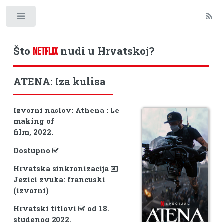
Toggle
Što
nudi u Hrvatskoj?
NETFLIX
ATENA: Iza kulisa
Izvorni naslov:
Athena : Le
making of
film, 2022.
Dostupno
Hrvatska sinkronizacija
Jezici zvuka: francuski
(izvorni)
Hrvatski titlovi
od 18.
studenog 2022.