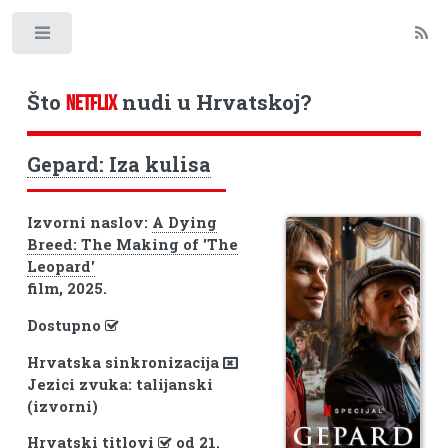
Toggle
Što
nudi u Hrvatskoj?
NETFLIX
Gepard: Iza kulisa
Izvorni naslov:
A Dying
Breed: The Making of 'The
Leopard'
film, 2025.
Dostupno
Hrvatska sinkronizacija
Jezici zvuka: talijanski
(izvorni)
Hrvatski titlovi
od 21.