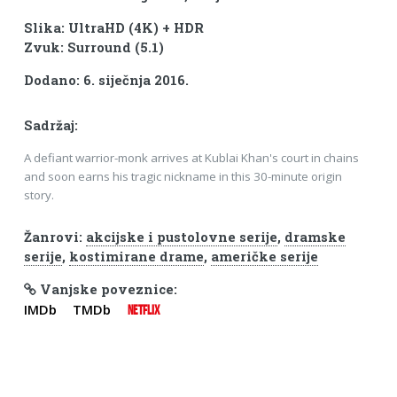
Slika: UltraHD (4K) + HDR
Zvuk: Surround (5.1)
Dodano: 6. siječnja 2016.
Sadržaj:
A defiant warrior-monk arrives at Kublai Khan's court in chains
and soon earns his tragic nickname in this 30-minute origin
story.
Žanrovi:
akcijske i pustolovne serije
,
dramske
serije
,
kostimirane drame
,
američke serije
Vanjske poveznice:
IMDb
TMDb
NETFLIX