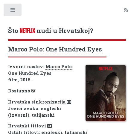
Toggle
Što
nudi u Hrvatskoj?
NETFLIX
Marco Polo: One Hundred Eyes
Izvorni naslov:
Marco Polo:
One Hundred Eyes
film, 2015.
Dostupno
Hrvatska sinkronizacija
Jezici zvuka: engleski
(izvorni), talijanski
Hrvatski titlovi
Ostali titlovi: engleski, talijanski