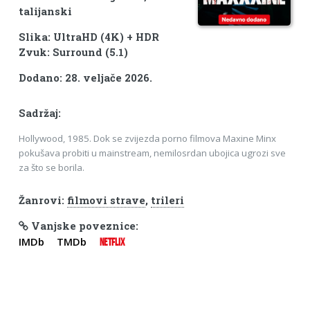
talijanski
Slika: UltraHD (4K) + HDR
Zvuk: Surround (5.1)
Dodano: 28. veljače 2026.
Sadržaj:
Hollywood, 1985. Dok se zvijezda porno filmova Maxine Minx
pokušava probiti u mainstream, nemilosrdan ubojica ugrozi sve
za što se borila.
Žanrovi:
filmovi strave
,
trileri
Vanjske poveznice:
IMDb
TMDb
NETFLIX