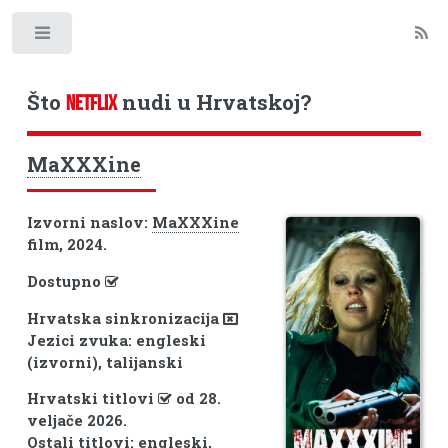
Toggle
Što
nudi u Hrvatskoj?
NETFLIX
MaXXXine
Izvorni naslov:
MaXXXine
film, 2024.
Dostupno
Hrvatska sinkronizacija
Jezici zvuka: engleski
(izvorni), talijanski
Hrvatski titlovi
od 28.
veljače 2026.
Ostali titlovi: engleski,