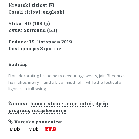
Hrvatski titlovi
Ostali titlovi: engleski
Slika: HD (1080p)
Zvuk: Surround (5.1)
Dodano: 19. listopada 2019.
Dostupno još 3 godine.
Sadržaj:
From decorating his home to devouring sweets, join Bheem as
he makes merry -- and a bit of mischief -- while the festival of
lights is in full swing.
Žanrovi:
humoristične serije
,
crtići
,
dječji
program
,
indijske serije
Vanjske poveznice:
IMDb
TMDb
NETFLIX