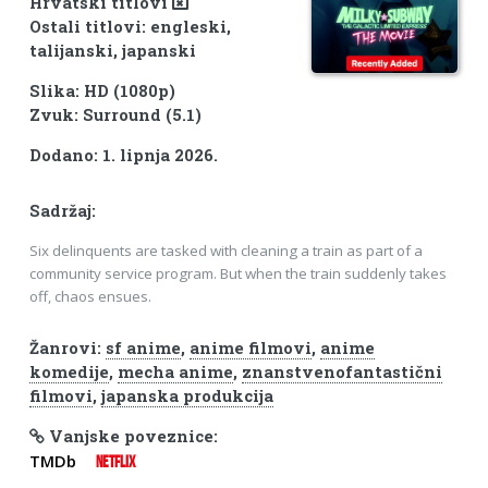
Hrvatski titlovi
Ostali titlovi: engleski,
talijanski, japanski
Slika: HD (1080p)
Zvuk: Surround (5.1)
Dodano: 1. lipnja 2026.
Sadržaj:
Six delinquents are tasked with cleaning a train as part of a
community service program. But when the train suddenly takes
off, chaos ensues.
Žanrovi:
sf anime
,
anime filmovi
,
anime
komedije
,
mecha anime
,
znanstvenofantastični
filmovi
,
japanska produkcija
Vanjske poveznice:
TMDb
NETFLIX