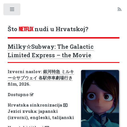
Toggle
Što
nudi u Hrvatskoj?
NETFLIX
Milky☆Subway: The Galactic
Limited Express – the Movie
Izvorni naslov:
銀河特急 ミルキ
ー☆サブウェイ 各駅停車劇場行き
film, 2026.
Dostupno
Hrvatska sinkronizacija
Jezici zvuka: japanski
(izvorni), engleski, talijanski