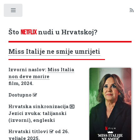
Toggle
Što
nudi u Hrvatskoj?
NETFLIX
Miss Italije ne smije umrijeti
Izvorni naslov:
Miss Italia
non deve morire
film, 2024.
Dostupno
Hrvatska sinkronizacija
Jezici zvuka: talijanski
(izvorni), engleski
Hrvatski titlovi
od 26.
veljače 2025.