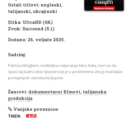
Ostali titlovi: engleski,
talijanski, ukrajinski
Slika: UltraHD (4K)
Zvuk: Surround (5.1)
Dodano: 26. veljače 2025.
Sadržaj:
Patrizia Mirigliani, voditeljica natjecanja Miss Italia, bori se da
spasi taj kultni izbor ljepote koji je u problemima zbog skandala i
promjenjivih standarda ljepote.
Žanrovi:
dokumentarni filmovi
,
talijanska
produkcija
Vanjske poveznice:
TMDb
NETFLIX