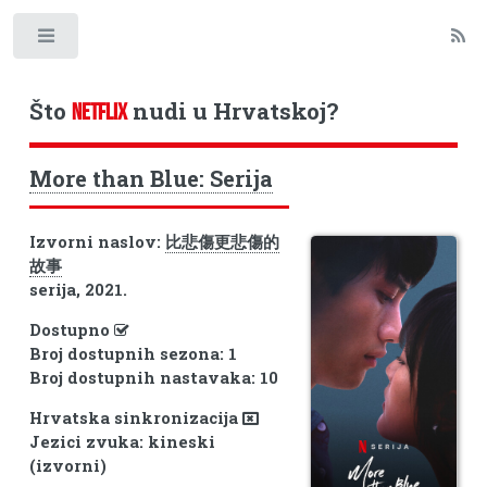
Toggle
Što
nudi u Hrvatskoj?
NETFLIX
More than Blue: Serija
Izvorni naslov:
比悲傷更悲傷的
故事
serija, 2021.
Dostupno
Broj dostupnih sezona: 1
Broj dostupnih nastavaka: 10
Hrvatska sinkronizacija
Jezici zvuka: kineski
(izvorni)