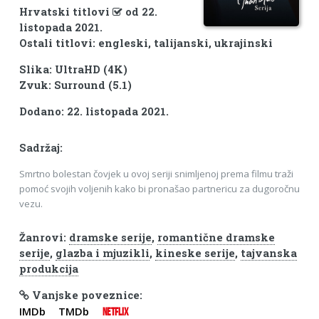
Hrvatski titlovi
od 22.
listopada 2021.
Ostali titlovi: engleski, talijanski, ukrajinski
Slika: UltraHD (4K)
Zvuk: Surround (5.1)
Dodano: 22. listopada 2021.
Sadržaj:
Smrtno bolestan čovjek u ovoj seriji snimljenoj prema filmu traži
pomoć svojih voljenih kako bi pronašao partnericu za dugoročnu
vezu.
Žanrovi:
dramske serije
,
romantične dramske
serije
,
glazba i mjuzikli
,
kineske serije
,
tajvanska
produkcija
Vanjske poveznice:
IMDb
TMDb
NETFLIX