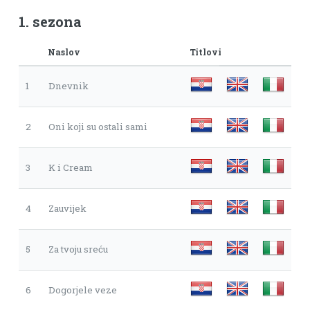
1. sezona
Naslov
Titlovi
1
Dnevnik
2
Oni koji su ostali sami
3
K i Cream
4
Zauvijek
5
Za tvoju sreću
6
Dogorjele veze