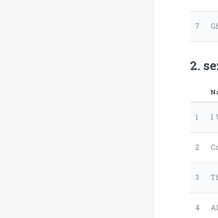
7
G
2. s
N
1
I 
2
C
3
T
4
A