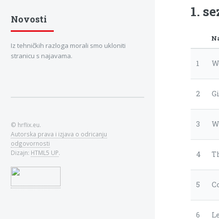
1. s
Novosti
N
Iz tehničkih razloga morali smo ukloniti
stranicu s najavama.
1
W
2
G
3
W
© hrflix.eu.
Autorska prava i izjava o odricanju
odgovornosti
Dizajn:
HTML5 UP
.
4
T
5
C
6
L