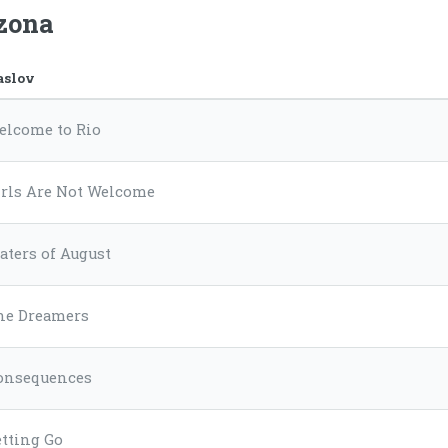
ezona
aslov
elcome to Rio
irls Are Not Welcome
aters of August
he Dreamers
onsequences
etting Go