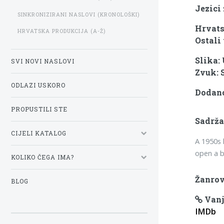
Jezici
SINKRONIZIRANI NASLOVI (KRONOLOŠKI)
Hrvats
HRVATSKA PRODUKCIJA (A-Ž)
Ostali 
Slika:
SVI NOVI NASLOVI
Zvuk: 
ODLAZI USKORO
Dodano
PROPUSTILI STE
Sadrža
CIJELI KATALOG
A 1950s 
open a b
KOLIKO ČEGA IMA?
Žanrov
BLOG
Vanj
IMDb