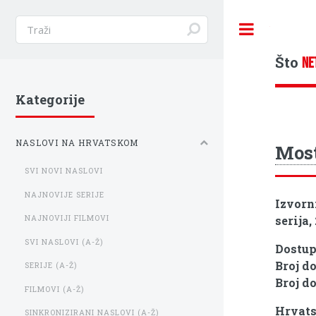
Toggle
Što
NE
Kategorije
NASLOVI NA HRVATSKOM
Most
SVI NOVI NASLOVI
NAJNOVIJE SERIJE
Izvorn
serija,
NAJNOVIJI FILMOVI
SVI NASLOVI (A-Ž)
Dostu
Broj d
SERIJE (A-Ž)
Broj d
FILMOVI (A-Ž)
Hrvats
SINKRONIZIRANI NASLOVI (A-Ž)