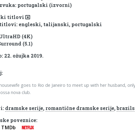
 zvuka: portugalski (izvorni)
ki titlovi
titlovi: engleski, talijanski, portugalski
 UltraHD (4K)
Surround (5.1)
: 22. ožujka 2019.
j:
housewife goes to Rio de Janeiro to meet up with her husband, only
ossa nova club.
i:
dramske serije
,
romantične dramske serije
,
brazils
ske poveznice:
TMDb
NETFLIX