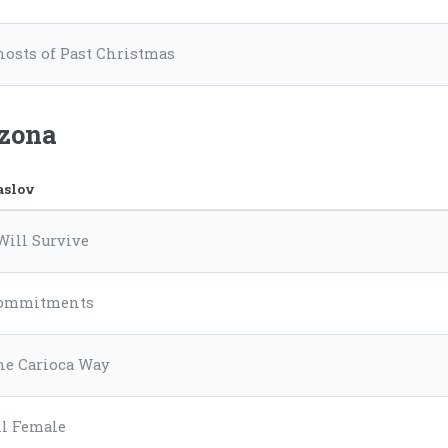
hosts of Past Christmas
ezona
aslov
Will Survive
ommitments
he Carioca Way
ll Female