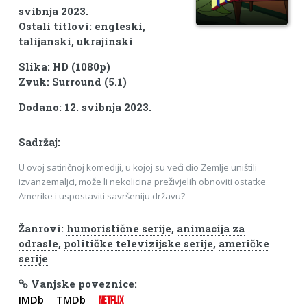
svibnja 2023.
Ostali titlovi: engleski,
talijanski, ukrajinski
Slika: HD (1080p)
Zvuk: Surround (5.1)
Dodano: 12. svibnja 2023.
Sadržaj:
U ovoj satiričnoj komediji, u kojoj su veći dio Zemlje uništili
izvanzemaljci, može li nekolicina preživjelih obnoviti ostatke
Amerike i uspostaviti savršeniju državu?
Žanrovi:
humoristične serije
,
animacija za
odrasle
,
političke televizijske serije
,
američke
serije
Vanjske poveznice:
IMDb
TMDb
NETFLIX