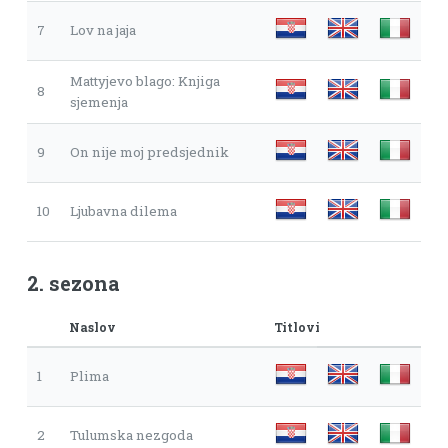
7
Lov na jaja
Mattyjevo blago: Knjiga
8
sjemenja
9
On nije moj predsjednik
10
Ljubavna dilema
2. sezona
Naslov
Titlovi
1
Plima
2
Tulumska nezgoda