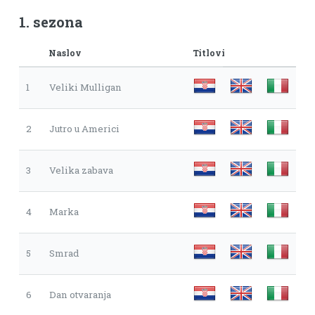
1. sezona
Naslov
Titlovi
1
Veliki Mulligan
2
Jutro u Americi
3
Velika zabava
4
Marka
5
Smrad
6
Dan otvaranja