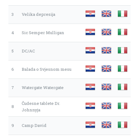
3
Velika depresija
4
Sic Semper Mulligan
5
DC/AC
6
Balada o Svjesnom mesu
7
Watergate Watergate
Čudesne tablete Dr.
8
Johnnyja
9
Camp David