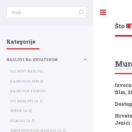
Toggle
Što
NE
Kategorije
NASLOVI NA HRVATSKOM
Mur
SVI NOVI NASLOVI
NAJNOVIJE SERIJE
Izvorn
film, 2
NAJNOVIJI FILMOVI
SVI NASLOVI (A-Ž)
Dostu
SERIJE (A-Ž)
Hrvats
FILMOVI (A-Ž)
Jezici
SINKRONIZIRANI NASLOVI (A-Ž)