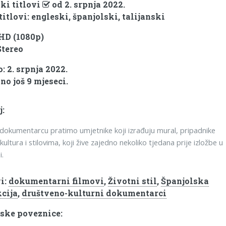
ki titlovi
od 2. srpnja 2022.
titlovi: engleski, španjolski, talijanski
 HD (1080p)
Stereo
: 2. srpnja 2022.
no još 9 mjeseci.
j:
okumentarcu pratimo umjetnike koji izrađuju mural, pripadnike
h kultura i stilovima, koji žive zajedno nekoliko tjedana prije izložbe u
i.
i:
dokumentarni filmovi
,
Životni stil
,
Španjolska
cija
,
društveno-kulturni dokumentarci
ske poveznice: