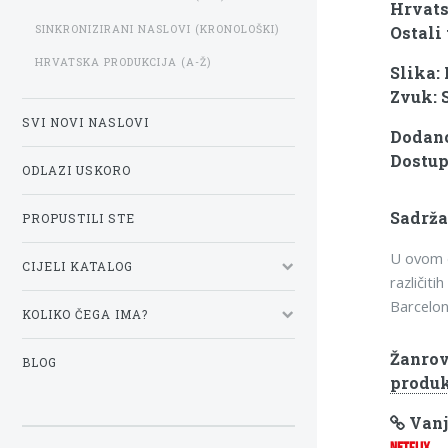
Hrvats
SINKRONIZIRANI NASLOVI (KRONOLOŠKI)
Ostali 
HRVATSKA PRODUKCIJA (A-Ž)
Slika:
Zvuk: 
SVI NOVI NASLOVI
Dodano
Dostup
ODLAZI USKORO
Sadrža
PROPUSTILI STE
U ovom d
CIJELI KATALOG
različiti
Barcelon
KOLIKO ČEGA IMA?
Žanrov
BLOG
produk
Vanj
NETFLIX