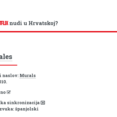
nudi u Hrvatskoj?
TFLIX
ales
i naslov:
Murals
010.
pno
ka sinkronizacija
 zvuka: španjolski