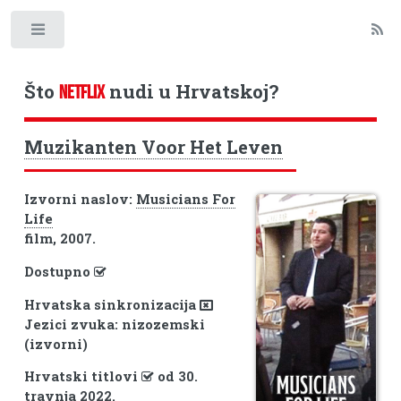
Toggle
Što
nudi u Hrvatskoj?
NETFLIX
Muzikanten Voor Het Leven
Izvorni naslov:
Musicians For
Life
film, 2007.
Dostupno
Hrvatska sinkronizacija
Jezici zvuka: nizozemski
(izvorni)
Hrvatski titlovi
od 30.
travnja 2022.