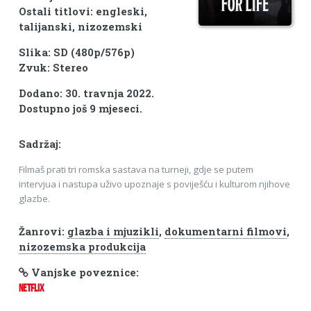
Ostali titlovi: engleski,
talijanski, nizozemski
Slika: SD (480p/576p)
Zvuk: Stereo
Dodano: 30. travnja 2022.
Dostupno još 9 mjeseci.
Sadržaj:
Filmaš prati tri romska sastava na turneji, gdje se putem
intervjua i nastupa uživo upoznaje s poviješću i kulturom njihove
glazbe.
Žanrovi:
glazba i mjuzikli
,
dokumentarni filmovi
,
nizozemska produkcija
Vanjske poveznice:
NETFLIX