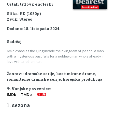
Ostali titlovi: engleski
Slika: HD (1080p)
Zvuk: Stereo
Dodano: 18. listopada 2024.
Sadržaj:
Amid chaos as the Qing invade their kingdom of Joseon, a man
with a mysterious past falls for a noblewoman who's already in
love with another man.
Žanrovi:
dramske serije
,
kostimirane drame
,
romantične dramske serije
,
korejska produkcija
Vanjske poveznice:
IMDb
TMDb
NETFLIX
1. sezona