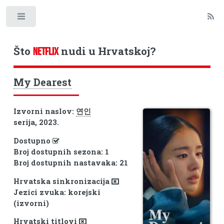
Toggle
Što
nudi u Hrvatskoj?
NETFLIX
My Dearest
Izvorni naslov:
연인
serija, 2023.
Dostupno
Broj dostupnih sezona: 1
Broj dostupnih nastavaka: 21
Hrvatska sinkronizacija
Jezici zvuka: korejski
(izvorni)
Hrvatski titlovi